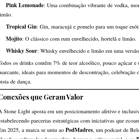
Pink Lemonade
: Uma combinação vibrante de vodka, mor
limão.
Tropical Gin
: Gin, maracujá e pomelo para um toque exót
Mojito
: O clássico com rum envelhecido, hortelã e limão.
Whisky Sour
: Whisky envelhecido e limão em uma versã
Todos os drinks contêm 7% de teor alcoólico, pouco açúcar e
marcante, ideais para momentos de descontração, celebração o
pista de dança.
Conexões que Geram Valor
A Stone Light aposta em um posicionamento afetivo e inclusiv
estabelecendo parcerias estratégicas com iniciativas que ecoam
PodMadres
Em 2025, a marca se uniu ao
, um podcast de Bel
B
aborda a cultura local com afeto, humor e crítica social, e ao