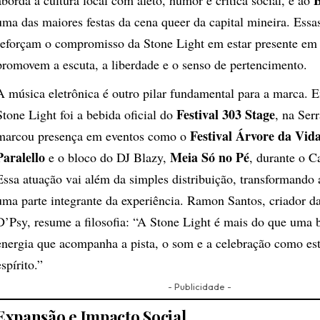
uma das maiores festas da cena queer da capital mineira. Essa
reforçam o compromisso da Stone Light em estar presente em
promovem a escuta, a liberdade e o senso de pertencimento.
A música eletrônica é outro pilar fundamental para a marca. 
Festival 303 Stage
Stone Light foi a bebida oficial do
, na Ser
Festival Árvore da Vid
marcou presença em eventos como o
Paralello
Meia Só no Pé
e o bloco do DJ Blazy,
, durante o C
Essa atuação vai além da simples distribuição, transformando
uma parte integrante da experiência. Ramon Santos, criador d
D’Psy, resume a filosofia: “A Stone Light é mais do que uma 
energia que acompanha a pista, o som e a celebração como es
espírito.”
- Publicidade -
Expansão e Impacto Social