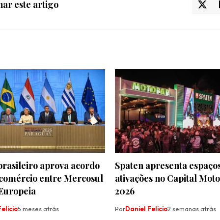
ar este artigo
rasileiro aprova acordo
Spaten apresenta espaços
 comércio entre Mercosul
ativações no Capital Mot
 Europeia
2026
elicio
5 meses atrás
Por
Daniel Felicio
2 semanas atrás