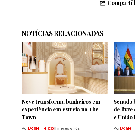
Compartilh
NOTÍCIAS RELACIONADAS
Neve transforma banheiros em
Senado b
experiência em estreia no The
de livre
Town
e União
Por
Daniel Felicio
11 meses atrás
Por
Daniel F