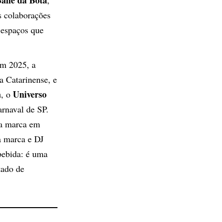
s colaborações
 espaços que
Em 2025, a
ra Catarinense, e
a
Universo
, o
arnaval de SP.
 a marca em
a marca e DJ
bebida: é uma
tado de