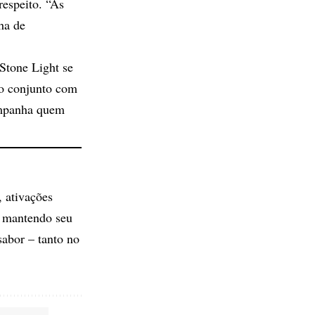
respeito. “As
ha de
Stone Light se
o conjunto com
ompanha quem
 ativações
s, mantendo seu
sabor – tanto no