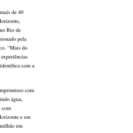
 mais de 40
Horizonte,
omo Rio de
sionado pela
ico. “Mais do
 experiências
identifica com a
compromisso com
uindo água,
s com
Horizonte e em
 milhão em