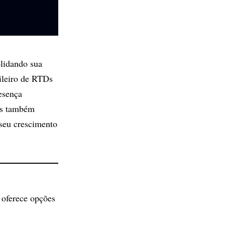
olidando sua
ileiro de RTDs
esença
as também
 seu crescimento
 oferece opções