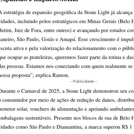
A estratégia de expansão geográfica da Stone Light já alcança
cidades, incluindo polos estratégicos em Minas Gerais (Belo 
Betim, Juiz de Fora, entre outros) e avançando por estados c
Janeiro, São Paulo, Goiás e Amapá. Esse crescimento é impul
escuta ativa e pela valorização do relacionamento com o públ
que ocupar as prateleiras, queremos fazer parte da rotina e das
das pessoas. Estamos nos conectando com quem realmente se 
nossa proposta”, explica Ramon.
- Publicidade -
Durante o Carnaval de 2025, a Stone Light demonstrou seu 
o consumidor por meio de ações de redução de danos, distrib
protetor solar, vouchers de alimentação e apoiando ambulante
embalagens sustentáveis. Presente nos blocos de rua de Belo 
cidades como São Paulo e Diamantina, a marca superou R$ 1