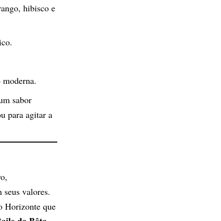
ango, hibisco e
ico.
o moderna.
 um sabor
u para agitar a
o,
 seus valores.
o Horizonte que
aile da Bôta
,