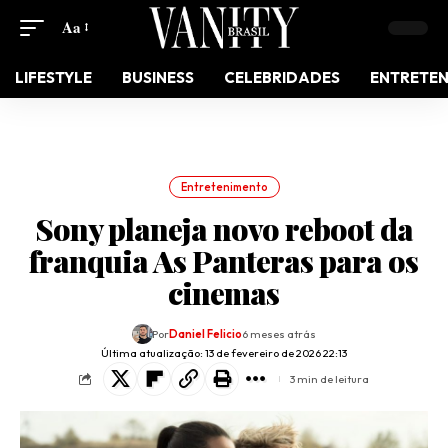
Aa
LIFESTYLE
BUSINESS
CELEBRIDADES
ENTRETE
Entretenimento
Sony planeja novo reboot da
franquia As Panteras para os
cinemas
Por
Daniel Felicio
6 meses atrás
Última atualização: 13 de fevereiro de 2026 22:13
3 min de leitura