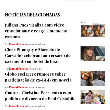
NOTÍCIAS RELACIONADAS
Juliana Paes viraliza com vídeo
emocionante e reage a meme no
carnaval
Por
Daniel Felicio
6 meses atrás
Chris Pitanguy e Marcelo de
Carvalho celebram aniversário de
casamento em hotel de luxo
Por
Daniel Felicio
1 mês atrás
Globo esclarece rumores sobre
participação de ex-BBB em novela
Por
Daniel Felicio
4 meses atrás
Cantora Christina Perri entra com
pedido de divórcio de Paul Costabile
Por
Daniel Felicio
9 meses atrás