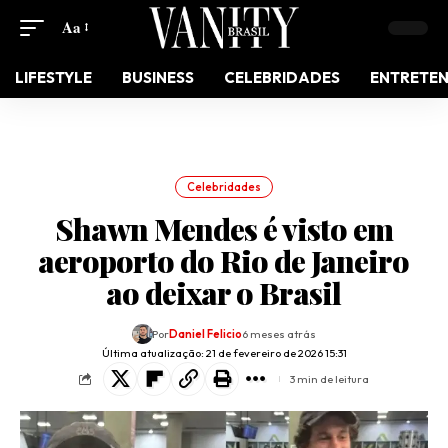
Aa
LIFESTYLE
BUSINESS
CELEBRIDADES
ENTRETE
Celebridades
Shawn Mendes é visto em
aeroporto do Rio de Janeiro
ao deixar o Brasil
Por
Daniel Felicio
6 meses atrás
Última atualização: 21 de fevereiro de 2026 15:31
3 min de leitura