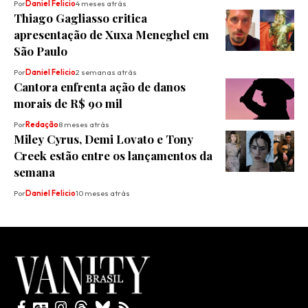
Por
Daniel Felicio
4 meses atrás
Thiago Gagliasso critica
apresentação de Xuxa Meneghel em
São Paulo
Por
Daniel Felicio
2 semanas atrás
Cantora enfrenta ação de danos
morais de R$ 90 mil
Por
Redação
8 meses atrás
Miley Cyrus, Demi Lovato e Tony
Creek estão entre os lançamentos da
semana
Por
Daniel Felicio
10 meses atrás