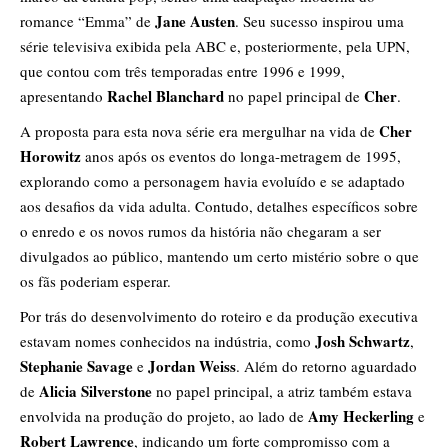
Jane Austen
romance “Emma” de
. Seu sucesso inspirou uma
série televisiva exibida pela ABC e, posteriormente, pela UPN,
que contou com três temporadas entre 1996 e 1999,
Rachel Blanchard
Cher
apresentando
no papel principal de
.
Cher
A proposta para esta nova série era mergulhar na vida de
Horowitz
anos após os eventos do longa-metragem de 1995,
explorando como a personagem havia evoluído e se adaptado
aos desafios da vida adulta. Contudo, detalhes específicos sobre
o enredo e os novos rumos da história não chegaram a ser
divulgados ao público, mantendo um certo mistério sobre o que
os fãs poderiam esperar.
Por trás do desenvolvimento do roteiro e da produção executiva
Josh Schwartz
estavam nomes conhecidos na indústria, como
,
Stephanie Savage
Jordan Weiss
e
. Além do retorno aguardado
Alicia Silverstone
de
no papel principal, a atriz também estava
Amy Heckerling
envolvida na produção do projeto, ao lado de
e
Robert Lawrence
, indicando um forte compromisso com a