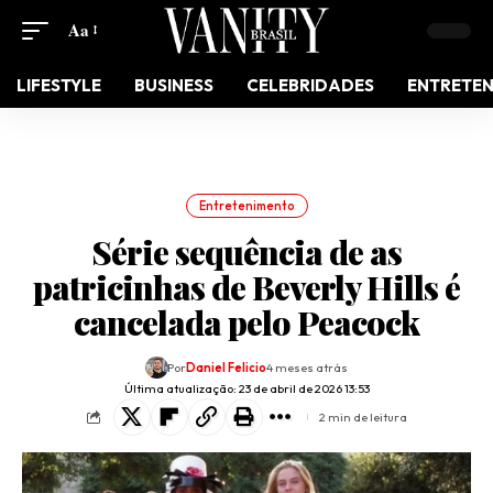
Aa
LIFESTYLE
BUSINESS
CELEBRIDADES
ENTRETE
Entretenimento
Série sequência de as
patricinhas de Beverly Hills é
cancelada pelo Peacock
Por
Daniel Felicio
4 meses atrás
Última atualização: 23 de abril de 2026 13:53
2 min de leitura