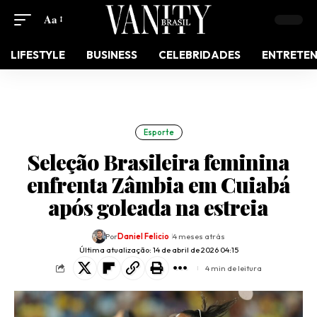
Aa
LIFESTYLE
BUSINESS
CELEBRIDADES
ENTRETE
Esporte
Seleção Brasileira feminina
enfrenta Zâmbia em Cuiabá
após goleada na estreia
Por
Daniel Felicio
4 meses atrás
Última atualização: 14 de abril de 2026 04:15
4 min de leitura