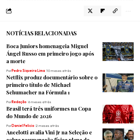
NOTÍCIAS RELACIONADAS
Boca Juniors homenageia Miguel
Ángel Russo em primeiro jogo após
a morte
Por
Pedro Siqueira Lima
10 meses atrás
Netflix produz documentário sobre o
primeiro título de Michael
Schumacher na Fórmula 1
Por
Redação
6 meses atrás
Brasil terá três uniformes na Copa
do Mundo de 2026
Por
Daniel Felicio
2 meses atrás
Ancelotti avalia Vini Jr na Seleção e
cobra recuperação física plena de