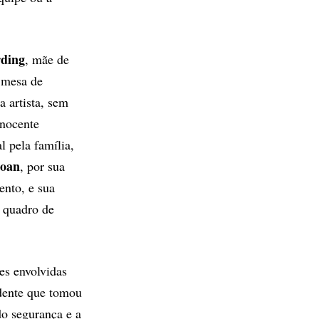
rding
, mãe de
 mesa de
a artista, sem
inocente
 pela família,
Roan
, por sua
ento, e sua
 quadro de
es envolvidas
dente que tomou
do segurança e a