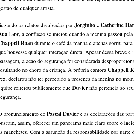
gestão de qualquer artista.
Jorginho
Catherine Ha
Segundo os relatos divulgados por
e
Ada Law
, a confusão se iniciou quando a menina passou pela
Chappell Roan
durante o café da manhã e apenas sorriu para 
que houvesse qualquer interação direta. Apesar dessa breve e 
passagem, a ação do segurança foi considerada desproporcional
Chappell 
resultando no choro da criança. A própria cantora
vez, declarou não ter percebido a presença da menina no mom
Duvier
equipe reiterou publicamente que
não pertencia ao seu
segurança.
Pascal Duvier
O pronunciamento de
e as declarações das part
buscam, assim, oferecer um panorama mais claro sobre o inci
as manchetes. Com a assunção da responsabilidade por parte 