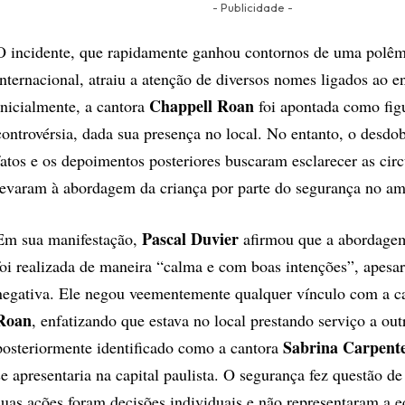
- Publicidade -
O incidente, que rapidamente ganhou contornos de uma polêm
internacional, atraiu a atenção de diversos nomes ligados ao e
Chappell Roan
Inicialmente, a cantora
foi apontada como figu
controvérsia, dada sua presença no local. No entanto, o desd
fatos e os depoimentos posteriores buscaram esclarecer as cir
levaram à abordagem da criança por parte do segurança no am
Pascal Duvier
Em sua manifestação,
afirmou que a abordage
foi realizada de maneira “calma e com boas intenções”, apesa
negativa. Ele negou veementemente qualquer vínculo com a c
Roan
, enfatizando que estava no local prestando serviço a outr
Sabrina Carpent
posteriormente identificado como a cantora
se apresentaria na capital paulista. O segurança fez questão de
suas ações foram decisões individuais e não representaram a e