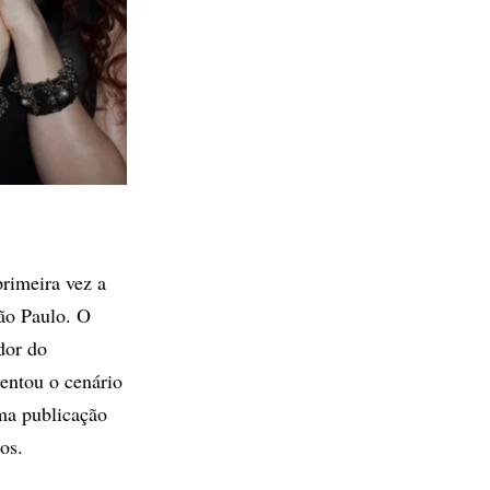
rimeira vez a
ão Paulo. O
dor do
entou o cenário
ma publicação
os.