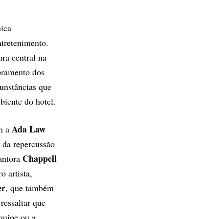
ica
ntretenimento.
ra central na
obramento dos
cunstâncias que
biente do hotel.
Ada Law
m a
r da repercussão
Chappell
antora
o artista,
er
, que também
 ressaltar que
quipe ou a