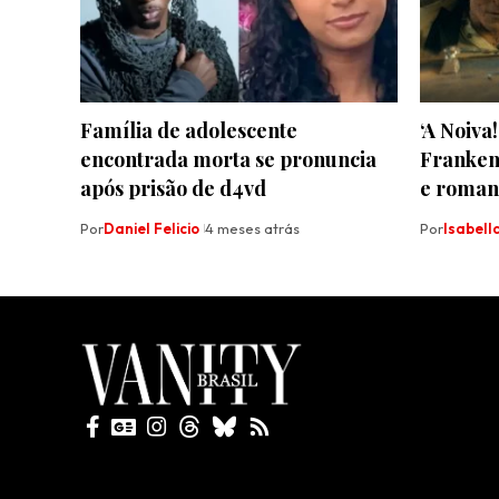
Família de adolescente
‘A Noiva
encontrada morta se pronuncia
Frankens
após prisão de d4vd
e romanc
Por
Daniel Felicio
4 meses atrás
Por
Isabel
Todos direitos reservados