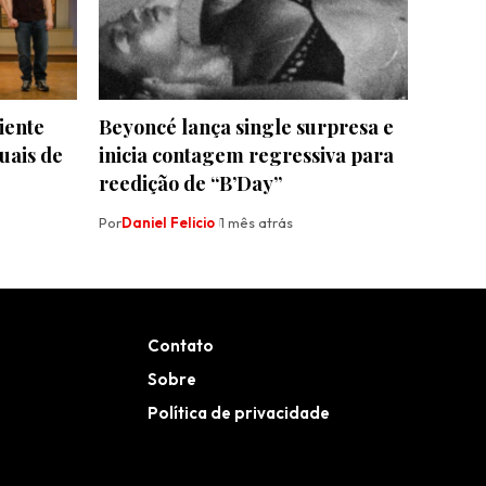
iente
Beyoncé lança single surpresa e
uais de
inicia contagem regressiva para
reedição de “B’Day”
Por
Daniel Felicio
1 mês atrás
Contato
Sobre
Política de privacidade