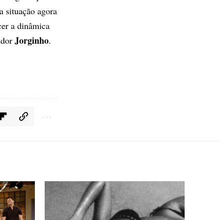
a situação agora
ecer a dinâmica
Jorginho
ador
.