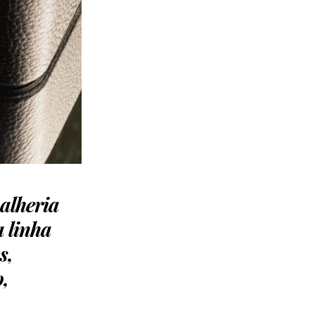
alheria
a linha
s,
o,