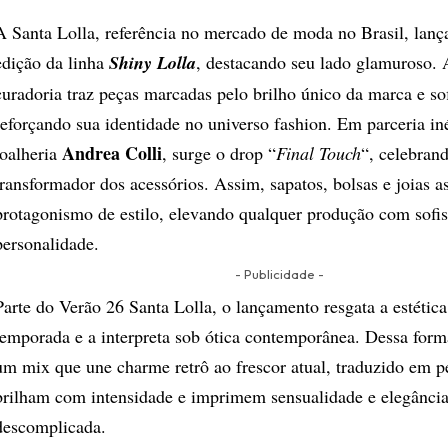
A Santa Lolla, referência no mercado de moda no Brasil, lan
edição da linha
Shiny Lolla
, destacando seu lado glamuroso. 
curadoria traz peças marcadas pelo brilho único da marca e sof
reforçando sua identidade no universo fashion. Em parceria in
Andrea Colli
joalheria
, surge o drop “
Final Touch
“, celebran
transformador dos acessórios. Assim, sapatos, bolsas e joias
protagonismo de estilo, elevando qualquer produção com sofis
personalidade.
- Publicidade -
Parte do Verão 26 Santa Lolla, o lançamento resgata a estética 
temporada e a interpreta sob ótica contemporânea. Dessa forma
um mix que une charme retrô ao frescor atual, traduzido em p
brilham com intensidade e imprimem sensualidade e elegânci
descomplicada.