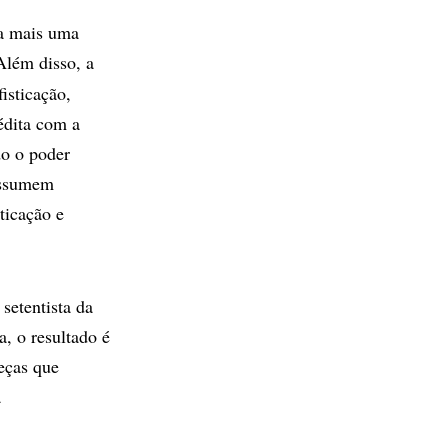
ça mais uma
Além disso, a
isticação,
édita com a
do o poder
 assumem
ticação e
setentista da
, o resultado é
eças que
a