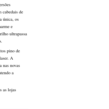
ersões
m cabedais de
a única, os
harme e
ilho ultrapassa
o.
ltos pino de
laser. A
ca nas novas
ntendo a
s as lojas