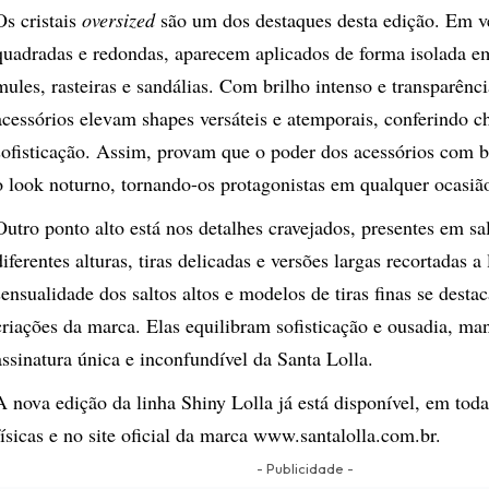
Os cristais
oversized
são um dos destaques desta edição. Em v
quadradas e redondas, aparecem aplicados de forma isolada e
mules, rasteiras e sandálias. Com brilho intenso e transparênci
acessórios elevam shapes versáteis e atemporais, conferindo c
sofisticação. Assim, provam que o poder dos acessórios com br
o look noturno, tornando-os protagonistas em qualquer ocasiã
Outro ponto alto está nos detalhes cravejados, presentes em sa
diferentes alturas, tiras delicadas e versões largas recortadas a 
sensualidade dos saltos altos e modelos de tiras finas se desta
criações da marca. Elas equilibram sofisticação e ousadia, ma
assinatura única e inconfundível da Santa Lolla.
A nova edição da linha Shiny Lolla já está disponível, em toda
físicas e no site oficial da marca
www.santalolla.com.br
.
- Publicidade -