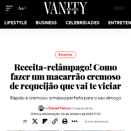
Aa
LIFESTYLE
BUSINESS
CELEBRIDADES
ENTRETE
Receitas
Receita-relâmpago! Como
fazer um macarrão cremoso
de requeijão que vai te viciar
Rápido e cremoso: a massa perfeita para o seu almoço
Por
Daniel Felicio
10 meses atrás
Última atualização: 24 de outubro de 2025 17:21
2 min de leitura