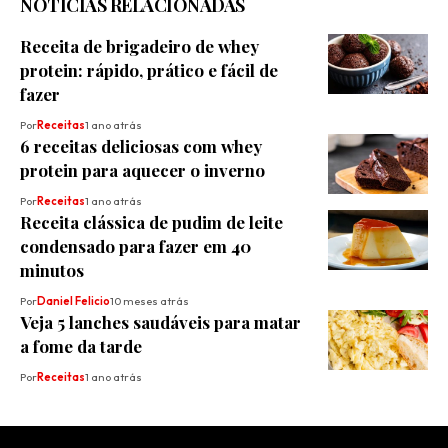
NOTÍCIAS RELACIONADAS
Receita de brigadeiro de whey
protein: rápido, prático e fácil de
fazer
Por
Receitas
1 ano atrás
6 receitas deliciosas com whey
protein para aquecer o inverno
Por
Receitas
1 ano atrás
Receita clássica de pudim de leite
condensado para fazer em 40
minutos
Por
Daniel Felicio
10 meses atrás
Veja 5 lanches saudáveis para matar
a fome da tarde
Por
Receitas
1 ano atrás