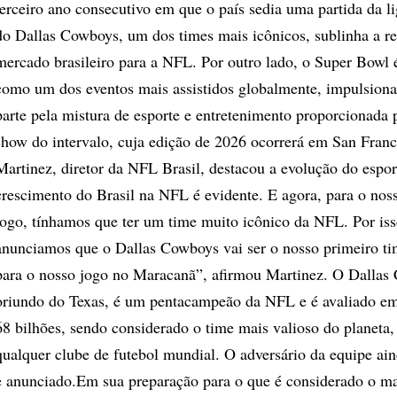
terceiro ano consecutivo em que o país sedia uma partida da l
do Dallas Cowboys, um dos times mais icônicos, sublinha a re
mercado brasileiro para a NFL. Por outro lado, o Super Bowl 
como um dos eventos mais assistidos globalmente, impulsion
parte pela mistura de esporte e entretenimento proporcionada
show do intervalo, cuja edição de 2026 ocorrerá em San Franc
Martinez, diretor da NFL Brasil, destacou a evolução do espor
crescimento do Brasil na NFL é evidente. E agora, para o no
jogo, tínhamos que ter um time muito icônico da NFL. Por iss
anunciamos que o Dallas Cowboys vai ser o nosso primeiro t
para o nosso jogo no Maracanã”, afirmou Martinez. O Dallas
oriundo do Texas, é um pentacampeão da NFL e é avaliado e
68 bilhões, sendo considerado o time mais valioso do planeta
qualquer clube de futebol mundial. O adversário da equipe ain
e anunciado.Em sua preparação para o que é considerado o ma