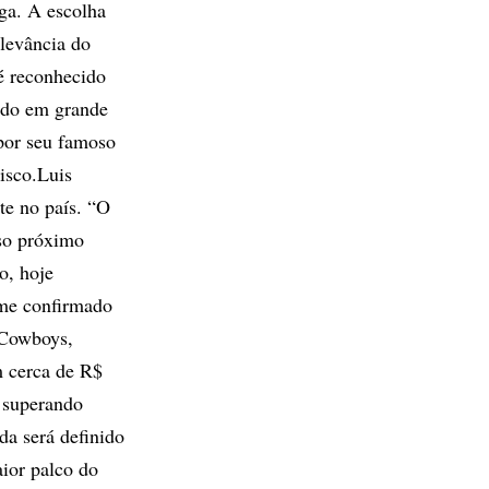
iga. A escolha
levância do
é reconhecido
ado em grande
 por seu famoso
isco.Luis
te no país. “O
sso próximo
o, hoje
ime confirmado
 Cowboys,
m cerca de R$
, superando
da será definido
ior palco do