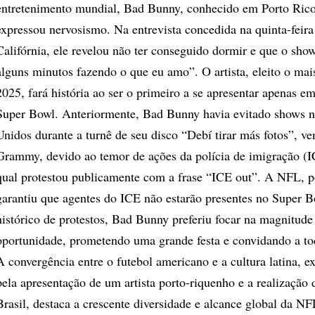
entretenimento mundial, Bad Bunny, conhecido em Porto Ric
expressou nervosismo. Na entrevista concedida na quinta-feira
Califórnia, ele revelou não ter conseguido dormir e que o sho
alguns minutos fazendo o que eu amo”. O artista, eleito o ma
2025, fará história ao ser o primeiro a se apresentar apenas e
Super Bowl. Anteriormente, Bad Bunny havia evitado shows n
Unidos durante a turnê de seu disco “Debí tirar más fotos”, v
Grammy, devido ao temor de ações da polícia de imigração (I
qual protestou publicamente com a frase “ICE out”. A NFL, p
garantiu que agentes do ICE não estarão presentes no Super 
histórico de protestos, Bad Bunny preferiu focar na magnitude
oportunidade, prometendo uma grande festa e convidando a to
A convergência entre o futebol americano e a cultura latina, e
pela apresentação de um artista porto-riquenho e a realização
Brasil, destaca a crescente diversidade e alcance global da NF