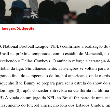
s: Imagem/Divulgação
A National Football League (NFL) confirmou a realização de
Brasil na próxima temporada, com o estádio do Maracanã, no 
recebendo o Dallas Cowboys. O anúncio reforça a estratégia 
global da liga. Simultaneamente, as atenções se voltam para o
grande final do campeonato de futebol americano, onde o artis
riquenho Bad Bunny se prepara para ser a estrela do show do i
domingo (8), após conceder entrevista na Califórnia na última 
(5).A vinda de um jogo da NFL ao Brasil faz parte de uma est
crescimento do futebol americano fora dos Estados Unidos, m