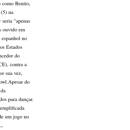
o como Benito,
 (5) na
w seria “apenas
is ouvido em
m espanhol no
os Estados
encedor do
CE), contra a
or sua vez,
Bowl.Apesar do
 da
dos para dançar.
xemplificada
 de um jogo no
L.