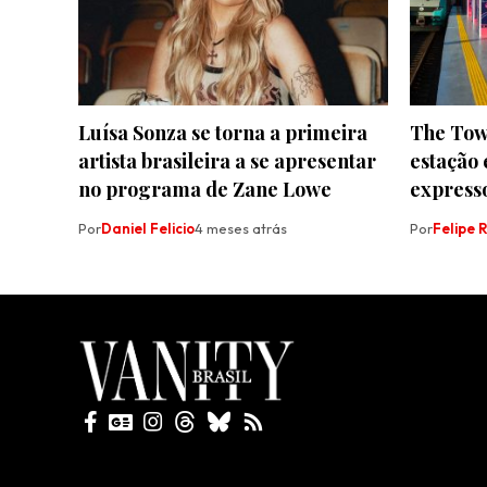
Luísa Sonza se torna a primeira
The Town
artista brasileira a se apresentar
estação 
no programa de Zane Lowe
expresso
Por
Daniel Felicio
4 meses atrás
Por
Felipe 
Todos direitos reservados