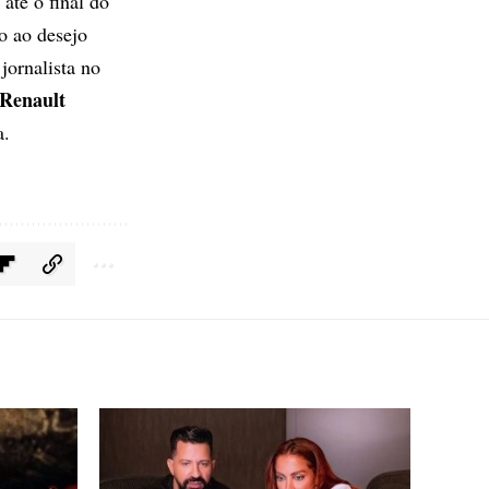
até o final do
o ao desejo
jornalista no
Renault
a.