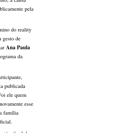
blicamente pela
mino do reality
m gesto de
Ana Paula
mar
programa da
rticipante,
ta publicada
Foi ele quem
 novamente esse
a família
icial.