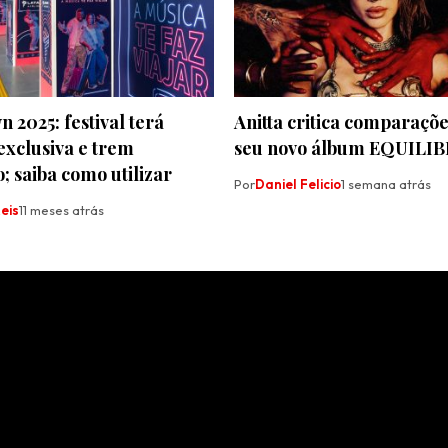
 2025: festival terá
Anitta critica comparaçõ
exclusiva e trem
seu novo álbum EQUILIB
; saiba como utilizar
Por
Daniel Felicio
1 semana atrás
Reis
11 meses atrás