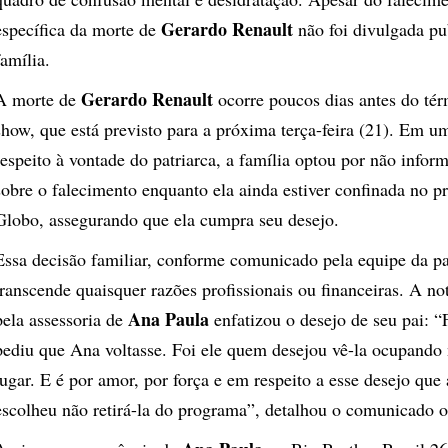
Gerardo Renault
específica da morte de
não foi divulgada pu
família.
Gerardo Renault
A morte de
ocorre poucos dias antes do tér
show, que está previsto para a próxima terça-feira (21). Em u
respeito à vontade do patriarca, a família optou por não infor
sobre o falecimento enquanto ela ainda estiver confinada no 
Globo, assegurando que ela cumpra seu desejo.
Essa decisão familiar, conforme comunicado pela equipe da pa
transcende quaisquer razões profissionais ou financeiras. A no
Ana Paula
pela assessoria de
enfatizou o desejo de seu pai: “
pediu que Ana voltasse. Foi ele quem desejou vê-la ocupando
lugar. E é por amor, por força e em respeito a esse desejo que 
escolheu não retirá-la do programa”, detalhou o comunicado of