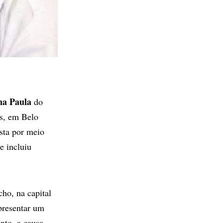
a Paula
do
os, em Belo
sta por meio
e incluiu
cho, na capital
apresentar um
nto, a causa