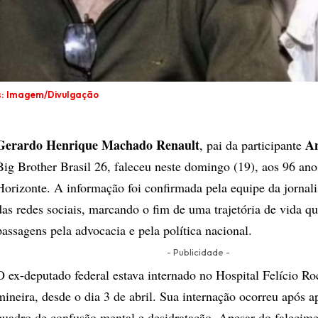
s: Imagem/Divulgação
Gerardo Henrique Machado Renault
An
, pai da participante
Big Brother Brasil 26, faleceu neste domingo (19), aos 96 an
Horizonte. A informação foi confirmada pela equipe da jornali
das redes sociais, marcando o fim de uma trajetória de vida qu
passagens pela advocacia e pela política nacional.
- Publicidade -
O ex-deputado federal estava internado no Hospital Felício Ro
mineira, desde o dia 3 de abril. Sua internação ocorreu após 
quadro de confusão mental e desidratação. Apesar do falecime