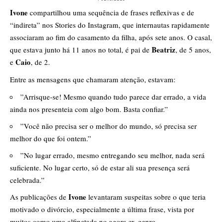
Ivone
compartilhou uma sequência de frases reflexivas e de
“indireta” nos Stories do Instagram, que internautas rapidamente
associaram ao fim do casamento da filha, após sete anos. O casal,
Beatriz
que estava junto há 11 anos no total, é pai de
, de 5 anos,
Caio
e
, de 2.
​Entre as mensagens que chamaram atenção, estavam:
​”Arrisque-se! Mesmo quando tudo parece dar errado, a vida
ainda nos presenteia com algo bom. Basta confiar.”
​”Você não precisa ser o melhor do mundo, só precisa ser
melhor do que foi ontem.”
​”No lugar errado, mesmo entregando seu melhor, nada será
suficiente. No lugar certo, só de estar ali sua presença será
celebrada.”
Ivone
​As publicações de
levantaram suspeitas sobre o que teria
motivado o divórcio, especialmente a última frase, vista por
muitos como uma alfinetada no agora ex-genro.