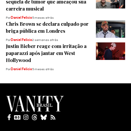
sequela de tumor que ameaçou sua
carreira musical
Por
Daniel Felicio
5 meses atrás
Chris Brown se declara culpado por
briga pública em Londres
Por
Daniel Felicio
2 semanas atrás
Justin Bieber reage com irritação a
paparazzi após jantar em West
Hollywood
Por
Daniel Felicio
5 meses atrás
Todos direitos reservados