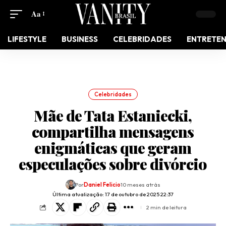
Aa
LIFESTYLE
BUSINESS
CELEBRIDADES
ENTRETE
Celebridades
Mãe de Tata Estaniecki,
compartilha mensagens
enigmáticas que geram
especulações sobre divórcio
Por
Daniel Felicio
10 meses atrás
Última atualização: 17 de outubro de 2025 22:37
2 min de leitura