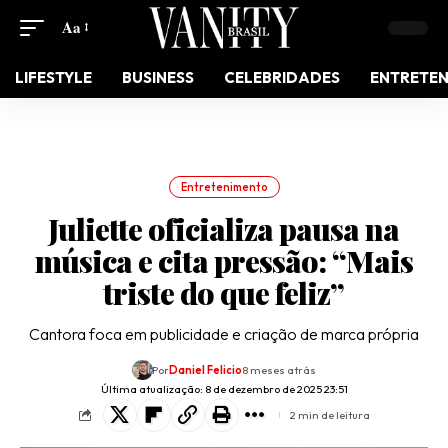
Aa
LIFESTYLE
BUSINESS
CELEBRIDADES
ENTRETE
Entretenimento
Juliette oficializa pausa na
música e cita pressão: “Mais
triste do que feliz”
​Cantora foca em publicidade e criação de marca própria
Por
Daniel Felicio
8 meses atrás
Última atualização: 8 de dezembro de 2025 23:51
2 min de leitura