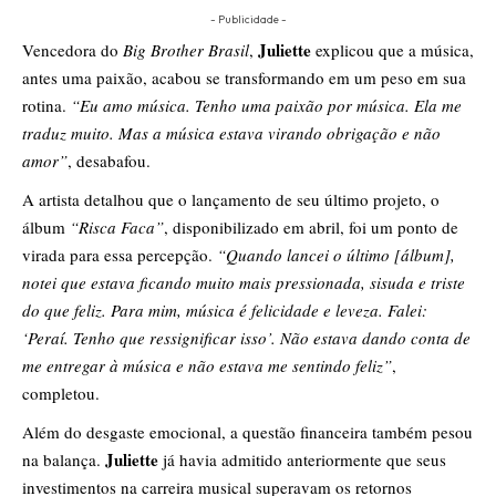
- Publicidade -
Juliette
​Vencedora do
Big Brother Brasil
,
explicou que a música,
antes uma paixão, acabou se transformando em um peso em sua
rotina.
“Eu amo música. Tenho uma paixão por música. Ela me
traduz muito. Mas a música estava virando obrigação e não
amor”
, desabafou.
​A artista detalhou que o lançamento de seu último projeto, o
álbum
“Risca Faca”
, disponibilizado em abril, foi um ponto de
virada para essa percepção.
“Quando lancei o último [álbum],
notei que estava ficando muito mais pressionada, sisuda e triste
do que feliz. Para mim, música é felicidade e leveza. Falei:
‘Peraí. Tenho que ressignificar isso’. Não estava dando conta de
me entregar à música e não estava me sentindo feliz”
,
completou.
​Além do desgaste emocional, a questão financeira também pesou
Juliette
na balança.
já havia admitido anteriormente que seus
investimentos na carreira musical superavam os retornos