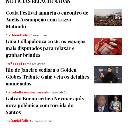
NOTÍCIAS RELACIONADAS
Coala Festival anuncia o encontro de
Anelis Assumpção com Lazzo
Matumbi
Por
Daniel Felicio
1 ano atrás
Guia Lollapalooza 2026: os espaços
mais disputados para relaxar e
ganhar brindes
Por
Redação
5 meses atrás
Rio de Janeiro sediará o Golden
Globes Tribute Gala; veja os detalhes
anunciados
Por
Isabella Wandermurem
8 meses atrás
Galvão Bueno critica Neymar após
nova polêmica com torcida do
Santos
Por
Daniel Felicio
4 meses atrás