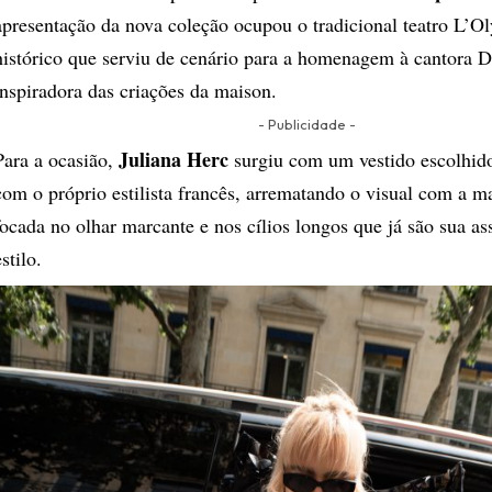
apresentação da nova coleção ocupou o tradicional teatro L’O
histórico que serviu de cenário para a homenagem à cantora D
inspiradora das criações da maison.
- Publicidade -
Juliana Herc
Para a ocasião,
surgiu com um vestido escolhid
com o próprio estilista francês, arrematando o visual com a 
focada no olhar marcante e nos cílios longos que já são sua as
estilo.