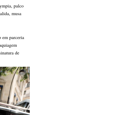
lympia, palco
alida, musa
o em parceria
maquiagem
sinatura de