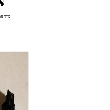
s
mento