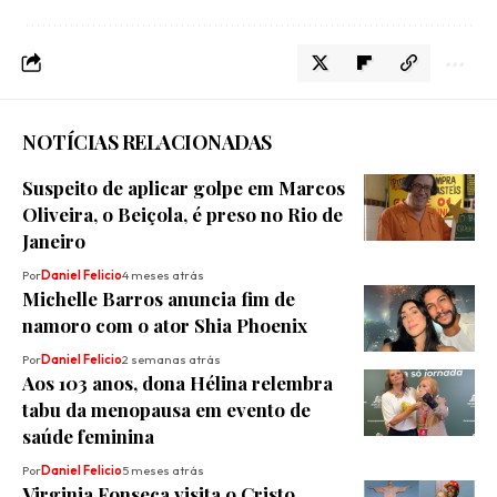
NOTÍCIAS RELACIONADAS
Suspeito de aplicar golpe em Marcos
Oliveira, o Beiçola, é preso no Rio de
Janeiro
Por
Daniel Felicio
4 meses atrás
Michelle Barros anuncia fim de
namoro com o ator Shia Phoenix
Por
Daniel Felicio
2 semanas atrás
Aos 103 anos, dona Hélina relembra
tabu da menopausa em evento de
saúde feminina
Por
Daniel Felicio
5 meses atrás
Virginia Fonseca visita o Cristo