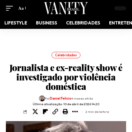
Aa
LIFESTYLE
BUSINESS
CELEBRIDADES
ENTRETE
Celebridades
Jornalista e ex-reality show é
investigado por violência
doméstica
Por
Daniel Felicio
4 meses atrás
Última atualização: 10 de abril de 2026 14:20
2 min de leitura