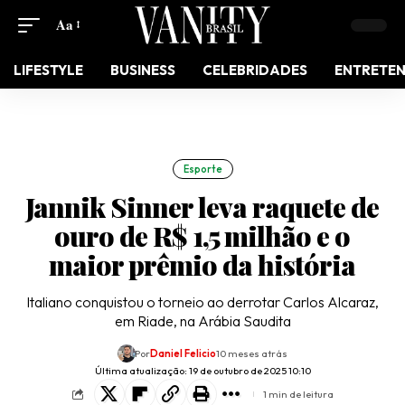
Aa
LIFESTYLE
BUSINESS
CELEBRIDADES
ENTRETE
Esporte
Jannik Sinner leva raquete de
ouro de R$ 1,5 milhão e o
maior prêmio da história
Italiano conquistou o torneio ao derrotar Carlos Alcaraz,
em Riade, na Arábia Saudita
Por
Daniel Felicio
10 meses atrás
Última atualização: 19 de outubro de 2025 10:10
1 min de leitura