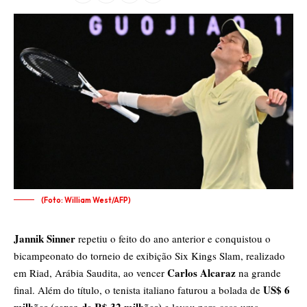
(Foto: William West/AFP)
Jannik Sinner
repetiu o feito do ano anterior e conquistou o
bicampeonato do torneio de exibição Six Kings Slam, realizado
Carlos Alcaraz
em Riad, Arábia Saudita, ao vencer
na grande
US$ 6
final. Além do título, o tenista italiano faturou a bolada de
milhões (cerca de R$ 32 milhões)
e levou para casa uma