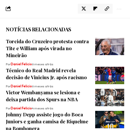
NOTÍCIAS RELACIONADAS
Torcida do Cruzeiro protesta contra
Tite e William após virada no
Mineirão
Por
Daniel Felicio
6 meses atrás
Técnico do Real Madrid revela
decisão de Vinicius Jr. após racismo
Por
Daniel Felicio
6 meses atrás
Victor Wembanyama se lesiona e
deixa partida dos Spurs na NBA
Por
Daniel Felicio
4 meses atrás
Johnny Depp assiste jogo do Boca
Juniors e ganha camisa de Riquelme
na Bombonera