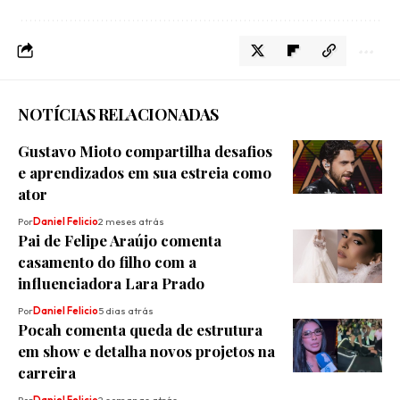
NOTÍCIAS RELACIONADAS
Gustavo Mioto compartilha desafios
e aprendizados em sua estreia como
ator
Por
Daniel Felicio
2 meses atrás
Pai de Felipe Araújo comenta
casamento do filho com a
influenciadora Lara Prado
Por
Daniel Felicio
5 dias atrás
Pocah comenta queda de estrutura
em show e detalha novos projetos na
carreira
Por
Daniel Felicio
2 semanas atrás