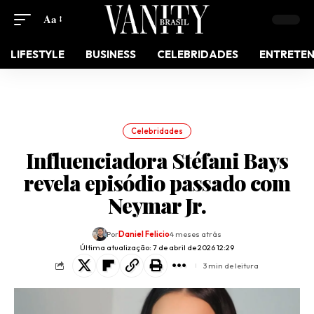
Aa
LIFESTYLE
BUSINESS
CELEBRIDADES
ENTRETE
Celebridades
Influenciadora Stéfani Bays
revela episódio passado com
Neymar Jr.
Por
Daniel Felicio
4 meses atrás
Última atualização: 7 de abril de 2026 12:29
3 min de leitura