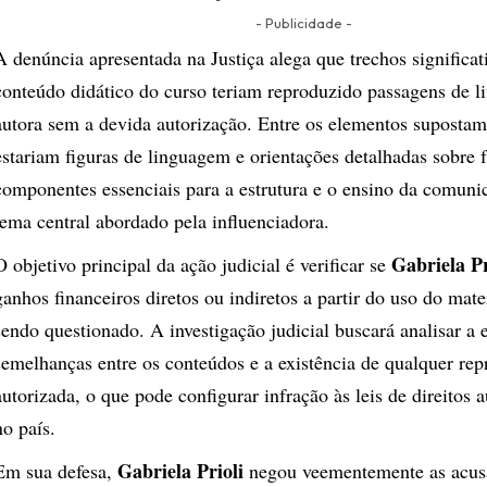
- Publicidade -
A denúncia apresentada na Justiça alega que trechos significat
conteúdo didático do curso teriam reproduzido passagens de li
autora sem a devida autorização. Entre os elementos suposta
estariam figuras de linguagem e orientações detalhadas sobre f
componentes essenciais para a estrutura e o ensino da comunic
tema central abordado pela influenciadora.
Gabriela Pr
O objetivo principal da ação judicial é verificar se
ganhos financeiros diretos ou indiretos a partir do uso do mate
sendo questionado. A investigação judicial buscará analisar a 
semelhanças entre os conteúdos e a existência de qualquer re
autorizada, o que pode configurar infração às leis de direitos a
no país.
Gabriela Prioli
Em sua defesa,
negou veementemente as acusa