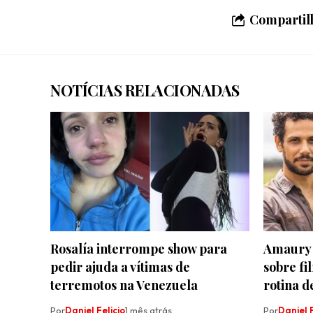
Compartilh
NOTÍCIAS RELACIONADAS
Rosalía interrompe show para
Amaury 
pedir ajuda a vítimas de
sobre fi
terremotos na Venezuela
rotina d
Por
Daniel Felicio
1 mês atrás
Por
Daniel F