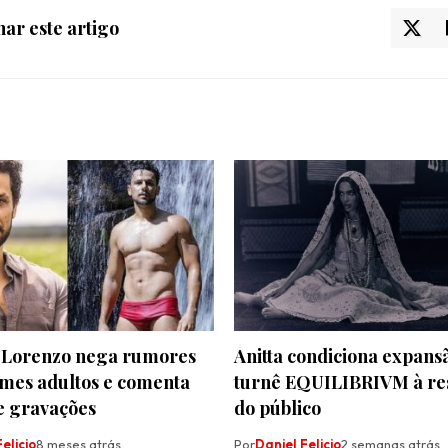
ar este artigo
Lorenzo nega rumores
Anitta condiciona expans
lmes adultos e comenta
turnê EQUILIBRIVM à re
e gravações
do público
elicio
8 meses atrás
Por
Daniel Felicio
2 semanas atrás