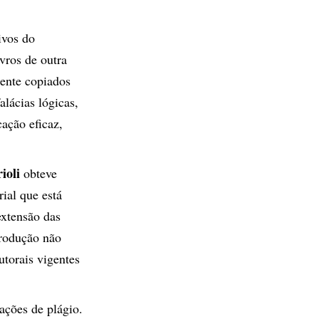
ivos do
vros de outra
mente copiados
alácias lógicas,
ação eficaz,
ioli
obteve
rial que está
extensão das
produção não
utorais vigentes
ções de plágio.