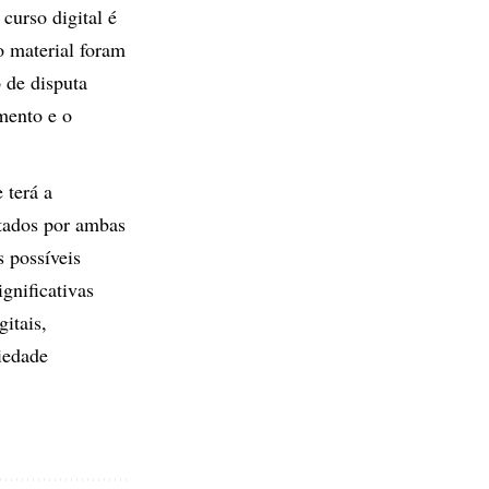
curso digital é
o material foram
 de disputa
mento e o
 terá a
ntados por ambas
s possíveis
gnificativas
itais,
iedade