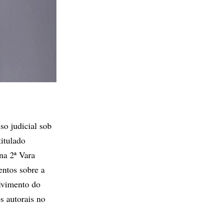
so judicial sob
titulado
na 2ª Vara
entos sobre a
lvimento do
s autorais no