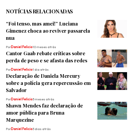
NOTÍCIAS RELACIONADAS
“Foi tenso, mas amei!” Luciana
Gimenez choca ao reviver passarela
nua
Por
Daniel Felicio
10 meses atrás
Cantor Gaab rebate críticas sobre
perda de peso e se afasta das redes
Por
Daniel Felicio
1 dia atrás
Declaração de Daniela Mercury
sobre a polícia gera repercussão em
Salvador
Por
Daniel Felicio
3 meses atrás
Shawn Mendes faz declaração de
amor pública para Bruna
Marquezine
Por
Daniel Felicio
3 dias atrás