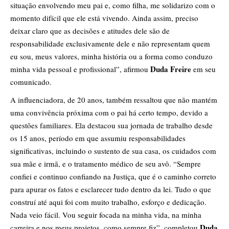
situação envolvendo meu pai e, como filha, me solidarizo com o
momento difícil que ele está vivendo. Ainda assim, preciso
deixar claro que as decisões e atitudes dele são de
responsabilidade exclusivamente dele e não representam quem
eu sou, meus valores, minha história ou a forma como conduzo
Duda Freire
minha vida pessoal e profissional”, afirmou
em seu
comunicado.
A influenciadora, de 20 anos, também ressaltou que não mantém
uma convivência próxima com o pai há certo tempo, devido a
questões familiares. Ela destacou sua jornada de trabalho desde
os 15 anos, período em que assumiu responsabilidades
significativas, incluindo o sustento de sua casa, os cuidados com
sua mãe e irmã, e o tratamento médico de seu avô. “Sempre
confiei e continuo confiando na Justiça, que é o caminho correto
para apurar os fatos e esclarecer tudo dentro da lei. Tudo o que
construí até aqui foi com muito trabalho, esforço e dedicação.
Nada veio fácil. Vou seguir focada na minha vida, na minha
Duda
carreira e nos meus projetos, como sempre fiz”, completou