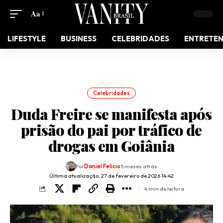
Aa
LIFESTYLE
BUSINESS
CELEBRIDADES
ENTRETE
Celebridades
Duda Freire se manifesta após
prisão do pai por tráfico de
drogas em Goiânia
Por
Daniel Felicio
5 meses atrás
Última atualização: 27 de fevereiro de 2026 14:42
4 min de leitura