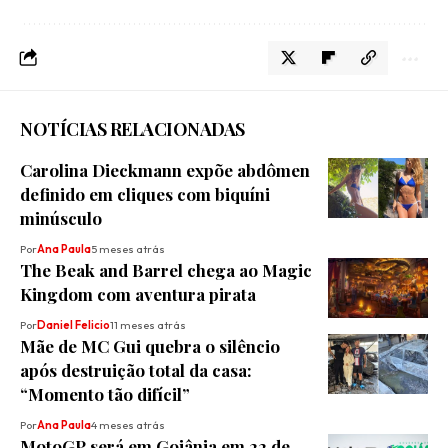
NOTÍCIAS RELACIONADAS
Carolina Dieckmann expõe abdômen
definido em cliques com biquíni
minúsculo
Por
Ana Paula
5 meses atrás
The Beak and Barrel chega ao Magic
Kingdom com aventura pirata
Por
Daniel Felicio
11 meses atrás
Mãe de MC Gui quebra o silêncio
após destruição total da casa:
“Momento tão difícil”
Por
Ana Paula
4 meses atrás
MotoGP será em Goiânia em 22 de