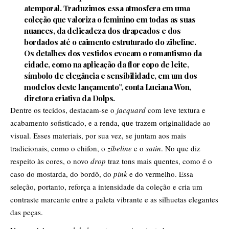
atemporal. Traduzimos essa atmosfera em uma
coleção que valoriza o feminino em todas as suas
nuances, da delicadeza dos drapeados e dos
bordados até o caimento estruturado do zibeline.
Os detalhes dos vestidos evocam o romantismo da
cidade, como na aplicação da flor copo de leite,
símbolo de elegância e sensibilidade, em um dos
modelos deste lançamento”, conta Luciana Won,
diretora criativa da Dolps.
Dentre os tecidos, destacam-se o
jacquard
com leve textura e
acabamento sofisticado, e a renda, que trazem originalidade ao
visual. Esses materiais, por sua vez, se juntam aos mais
tradicionais, como o chifon, o
zibeline
e o
satin
. No que diz
respeito às cores, o novo
drop
traz tons mais quentes, como é o
caso do mostarda, do bordô, do
pink
e do vermelho. Essa
seleção, portanto, reforça a intensidade da coleção e cria um
contraste marcante entre a paleta vibrante e as silhuetas elegantes
das peças.