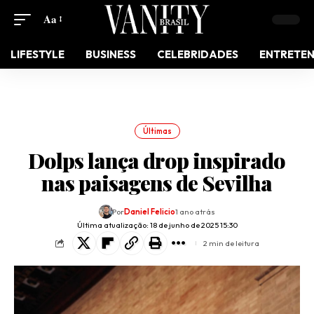
Aa
LIFESTYLE
BUSINESS
CELEBRIDADES
ENTRETE
Últimas
Dolps lança drop inspirado
nas paisagens de Sevilha
Por
Daniel Felicio
1 ano atrás
Última atualização: 18 de junho de 2025 15:30
2 min de leitura