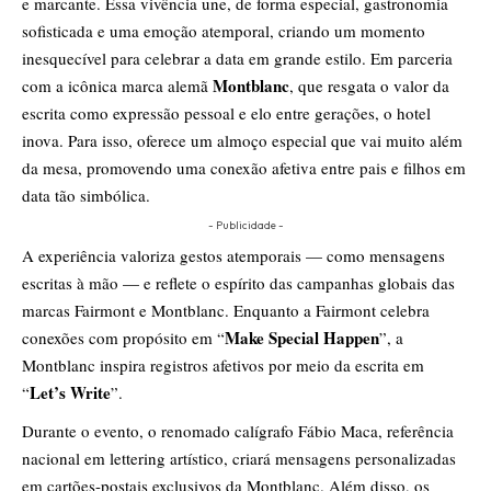
e marcante. Essa vivência une, de forma especial, gastronomia
sofisticada e uma emoção atemporal, criando um momento
inesquecível para celebrar a data em grande estilo. Em parceria
Montblanc
com a icônica marca alemã
, que resgata o valor da
escrita como expressão pessoal e elo entre gerações, o hotel
inova. Para isso, oferece um almoço especial que vai muito além
da mesa, promovendo uma conexão afetiva entre pais e filhos em
data tão simbólica.
- Publicidade -
A experiência valoriza gestos atemporais — como mensagens
escritas à mão — e reflete o espírito das campanhas globais das
marcas Fairmont e Montblanc. Enquanto a Fairmont celebra
Make Special Happen
conexões com propósito em “
”, a
Montblanc inspira registros afetivos por meio da escrita em
Let’s Write
“
”.
Durante o evento, o renomado calígrafo Fábio Maca, referência
nacional em lettering artístico, criará mensagens personalizadas
em cartões-postais exclusivos da Montblanc. Além disso, os