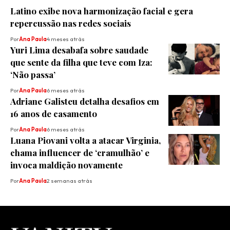
Latino exibe nova harmonização facial e gera
repercussão nas redes sociais
Por
Ana Paula
4 meses atrás
Yuri Lima desabafa sobre saudade
que sente da filha que teve com Iza:
‘Não passa’
Por
Ana Paula
6 meses atrás
Adriane Galisteu detalha desafios em
16 anos de casamento
Por
Ana Paula
6 meses atrás
Luana Piovani volta a atacar Virginia,
chama influencer de ‘cramulhão’ e
invoca maldição novamente
Por
Ana Paula
2 semanas atrás