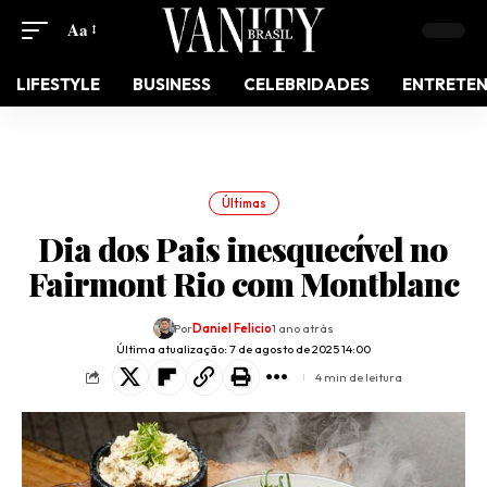
Aa
LIFESTYLE
BUSINESS
CELEBRIDADES
ENTRETE
Últimas
Dia dos Pais inesquecível no
Fairmont Rio com Montblanc
Por
Daniel Felicio
1 ano atrás
Última atualização: 7 de agosto de 2025 14:00
4 min de leitura