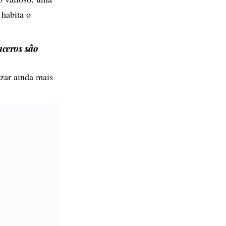
 habita o
nceros são
izar ainda mais
dade e uma
adável de ‘lar,