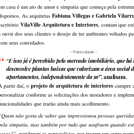
em casa é um ato de amor e simpatia que começa pela estrutu
Fabiana Villegas e Gabriela Vilarr
dispomos. As arquitetas
VilaVille Arquitetura e Interiores
escritório
, contam que es
a ouvir dos seus clientes o desejo de ter ambientes voltados pa
com seus convidados.
- Publicidade -
“
E isso já é percebido pelo mercado imobiliário, que h
desenvolve plantas baixas que valorizam a área social 
apartamentos, independentemente da m²
”, analisam.
projeto de arquitetura de interiores
A partir daí, o
cumpre a
personalizar conforme as solicitações dos moradores e implem
funcionalidades que trarão ainda mais acolhimento.
“Quem não gosta de saber que impressionou pessoas querida
pela simpatia, mas também por tudo que usufruem quando es
casas?”,
ponderam as especialistas que trazem um outro pont