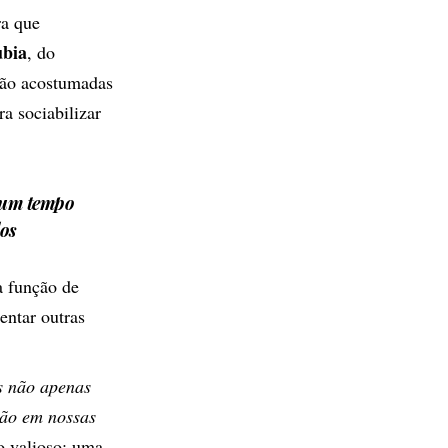
ra que
ubia
, do
tão acostumadas
ra sociabilizar
á um tempo
dos
 função de
entar outras
s não apenas
tão em nossas
o valioso: uma