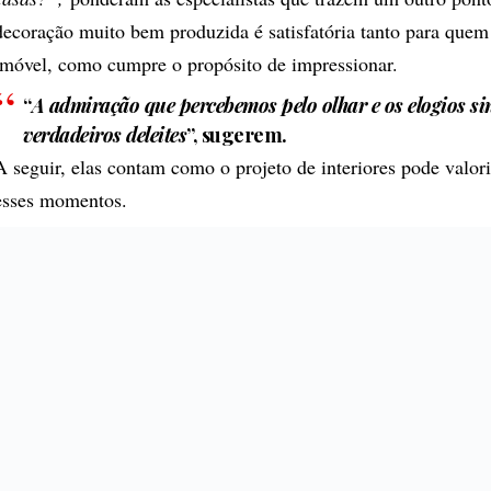
decoração muito bem produzida é satisfatória tanto para quem
imóvel, como cumpre o propósito de impressionar.
“
A admiração que percebemos pelo olhar e os elogios si
verdadeiros deleites
”, sugerem.
A seguir, elas contam como o projeto de interiores pode valor
esses momentos.
Comece pelo essencial
Como já mencionaram, o bem-estar dos moradores é a priori
consequência do bem receber. Fabi e Gabi definem o clima agr