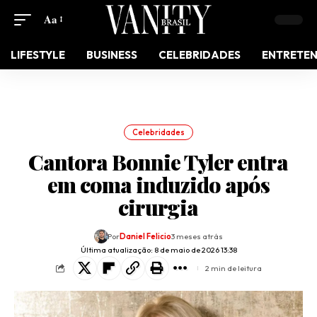
Aa
LIFESTYLE
BUSINESS
CELEBRIDADES
ENTRETE
Celebridades
Cantora Bonnie Tyler entra
em coma induzido após
cirurgia
Por
Daniel Felicio
3 meses atrás
Última atualização: 8 de maio de 2026 13:38
2 min de leitura