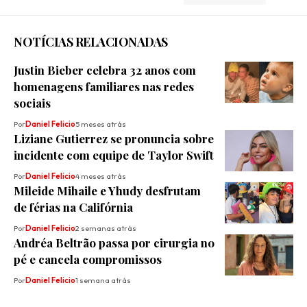
NOTÍCIAS RELACIONADAS
Justin Bieber celebra 32 anos com
homenagens familiares nas redes
sociais
Por
Daniel Felicio
5 meses atrás
Liziane Gutierrez se pronuncia sobre
incidente com equipe de Taylor Swift
Por
Daniel Felicio
4 meses atrás
Mileide Mihaile e Yhudy desfrutam
de férias na Califórnia
Por
Daniel Felicio
2 semanas atrás
Andréa Beltrão passa por cirurgia no
pé e cancela compromissos
Por
Daniel Felicio
1 semana atrás