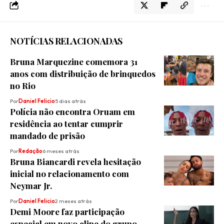
NOTÍCIAS RELACIONADAS
Bruna Marquezine comemora 31
anos com distribuição de brinquedos
no Rio
Por
Daniel Felicio
5 dias atrás
Polícia não encontra Oruam em
residência ao tentar cumprir
mandado de prisão
Por
Redação
6 meses atrás
Bruna Biancardi revela hesitação
inicial no relacionamento com
Neymar Jr.
Por
Daniel Felicio
2 meses atrás
Demi Moore faz participação
especial em novo clipe do grupo