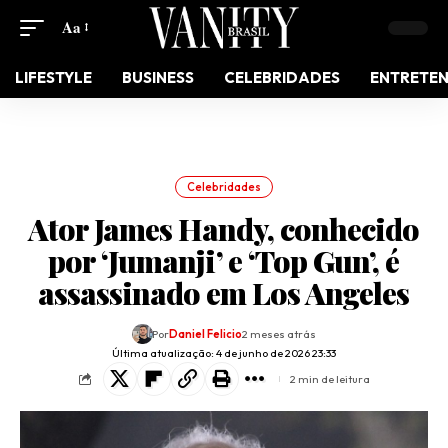
Aa
LIFESTYLE
BUSINESS
CELEBRIDADES
ENTRETE
Celebridades
Ator James Handy, conhecido
por ‘Jumanji’ e ‘Top Gun’, é
assassinado em Los Angeles
Por
Daniel Felicio
2 meses atrás
Última atualização: 4 de junho de 2026 23:33
2 min de leitura