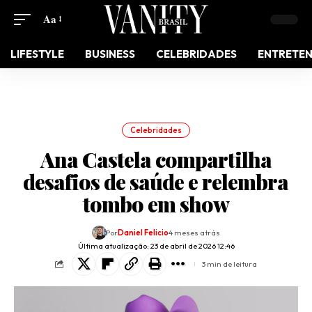
Aa
LIFESTYLE
BUSINESS
CELEBRIDADES
ENTRETE
Celebridades
Ana Castela compartilha
desafios de saúde e relembra
tombo em show
Por
Daniel Felicio
4 meses atrás
Última atualização: 23 de abril de 2026 12:46
3 min de leitura